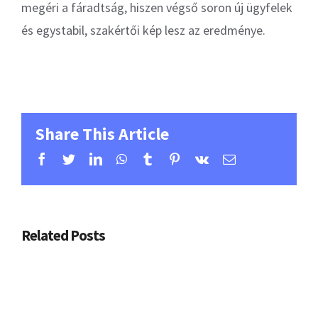
megéri a fáradtság, hiszen végső soron új ügyfelek
és egystabil, szakértői kép lesz az eredménye.
Share This Article
facebook
twitter
linkedin
whatsapp
tumblr
pinterest
vk
Email
Főoldal
Rólunk
Szolgáltatások
Blog
Related Posts
Kapcsolat