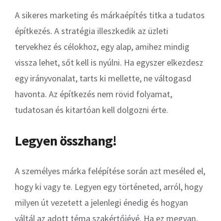
A sikeres marketing és márkaépítés titka a tudatos
építkezés. A stratégia illeszkedik az üzleti
tervekhez és célokhoz, egy alap, amihez mindig
vissza lehet, sőt kell is nyúlni. Ha egyszer elkezdesz
egy irányvonalat, tarts ki mellette, ne váltogasd
havonta. Az építkezés nem rövid folyamat,
tudatosan és kitartóan kell dolgozni érte.
Legyen összhang!
A személyes márka felépítése során azt meséled el,
hogy ki vagy te. Legyen egy történeted, arról, hogy
milyen út vezetett a jelenlegi énedig és hogyan
váltál az adott téma szakértőjévé. Ha ez megvan,