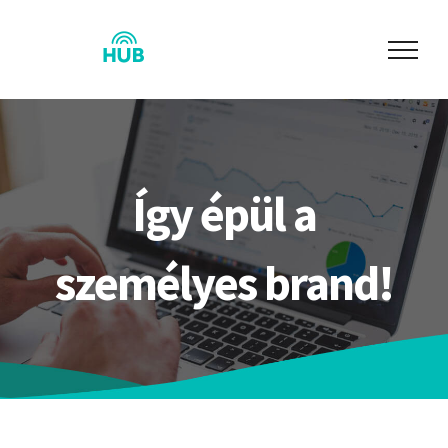
Skip
to
content
Így épül a
személyes brand!