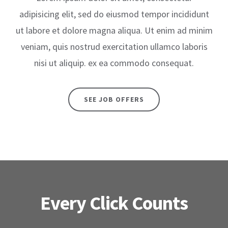
adipisicing elit, sed do eiusmod tempor incididunt
ut labore et dolore magna aliqua. Ut enim ad minim
veniam, quis nostrud exercitation ullamco laboris
nisi ut aliquip. ex ea commodo consequat.
SEE JOB OFFERS
Főoldal
Rólunk
Szolgáltatások
Blog
Every Click Counts
Kapcsolat